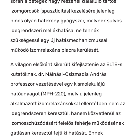
során a betegek nagy részénél kialakuló tartós
izomgörcsök (spaszticitás) kezelésére jelenleg
nincs olyan hatékony gyógyszer, melynek súlyos
idegrendszeri mellékhatásai ne tennék
szükségessé egy új hatásmechanizmussal
működő izomrelaxáns piacra kerülését.
A világon elsőként sikerült kifejlsztenie az ELTE-s
kutatóknak, dr. Málnási-Csizmadia András
professzor vezetésével egy kismolekulájú
hatóanyagot (MPH-220), mely a jelenleg
alkalmazott izomrelaxánsokkal ellentétben nem az
idegrendszeren keresztül, hanem közvetlenül az
izomösszhúzódásért felelős fehérje működésének
gátlásán keresztül fejti ki hatását. Ennek