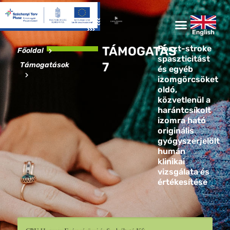
Poszt-stroke
TÁMOGATÁS
Főoldal
spaszticitást
7
Támogatások
és egyéb
izomgörcsöket
oldó,
közvetlenül a
harántcsíkolt
izomra ható
originális
gyógyszerjelölt
humán
klinikai
vizsgálata és
értékesítése