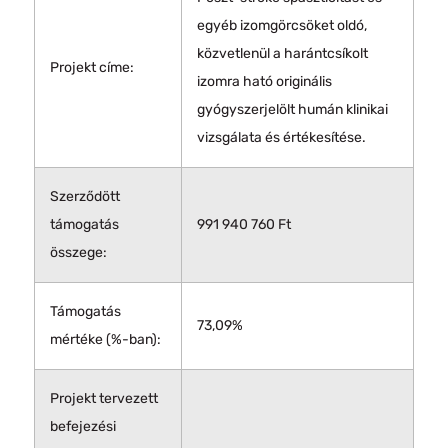
egyéb izomgörcsöket oldó,
közvetlenül a harántcsíkolt
Projekt címe:
izomra ható originális
gyógyszerjelölt humán klinikai
vizsgálata és értékesítése.
Szerződött
támogatás
991 940 760 Ft
összege:
Támogatás
73,09%
mértéke (%-ban):
Projekt tervezett
befejezési