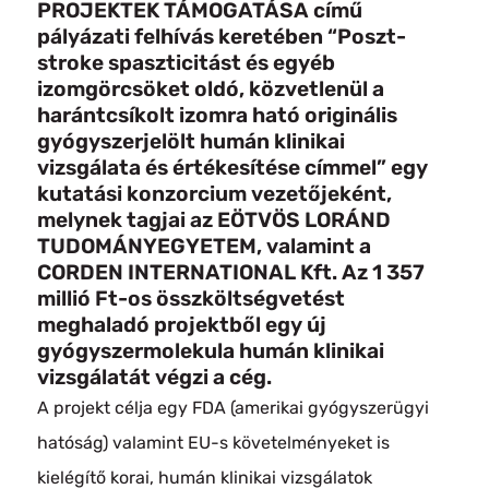
PROJEKTEK TÁMOGATÁSA című
pályázati felhívás keretében “Poszt-
stroke spaszticitást és egyéb
izomgörcsöket oldó, közvetlenül a
harántcsíkolt izomra ható originális
gyógyszerjelölt humán klinikai
vizsgálata és értékesítése címmel” egy
kutatási konzorcium vezetőjeként,
melynek tagjai az EÖTVÖS LORÁND
TUDOMÁNYEGYETEM, valamint a
CORDEN INTERNATIONAL Kft. Az 1 357
millió Ft-os összköltségvetést
meghaladó projektből egy új
gyógyszermolekula humán klinikai
vizsgálatát végzi a cég.
A projekt célja egy FDA (amerikai gyógyszerügyi
hatóság) valamint EU-s követelményeket is
kielégítő korai, humán klinikai vizsgálatok