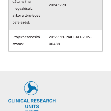
dátuma (ha
2024.12.31.
megvalósult,
akkor a tényleges
befejezés):
Projekt azonosító
2019-1.1.1-PIACI-KFI-2019-
száma:
00488