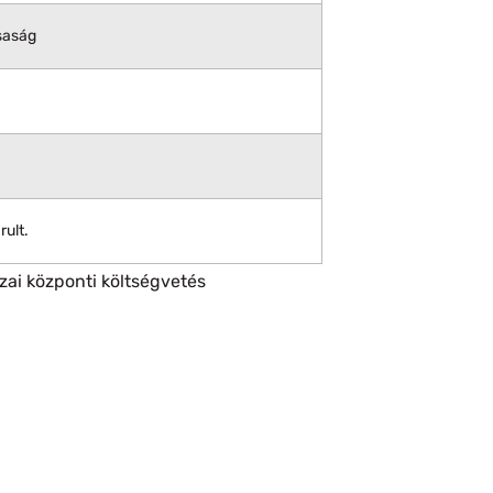
saság
rult.
zai központi költségvetés