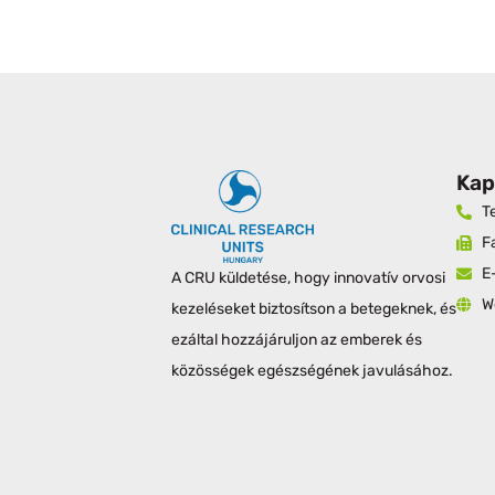
Kap
T
F
E
A CRU küldetése, hogy innovatív orvosi
W
kezeléseket biztosítson a betegeknek, és
ezáltal hozzájáruljon az emberek és
közösségek egészségének javulásához.