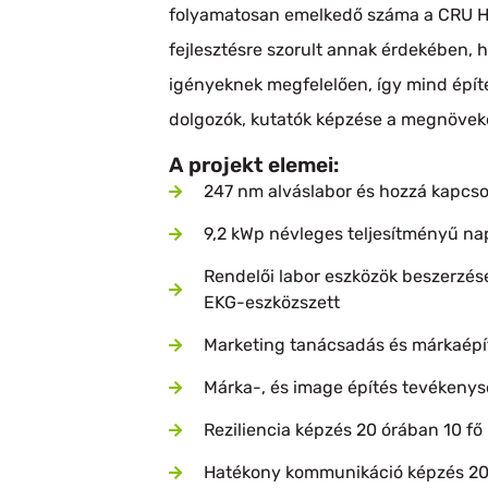
folyamatosan emelkedő száma a CRU Hung
fejlesztésre szorult annak érdekében, 
igényeknek megfelelően, így mind építés
dolgozók, kutatók képzése a megnöveke
A projekt elemei:
247 nm alváslabor és hozzá kapcsol
9,2 kWp névleges teljesítményű n
Rendelői labor eszközök beszerzése:
EKG-eszközszett
Marketing tanácsadás és márkaépí
Márka-, és image építés tevékeny
Reziliencia képzés 20 órában 10 fő
Hatékony kommunikáció képzés 20 