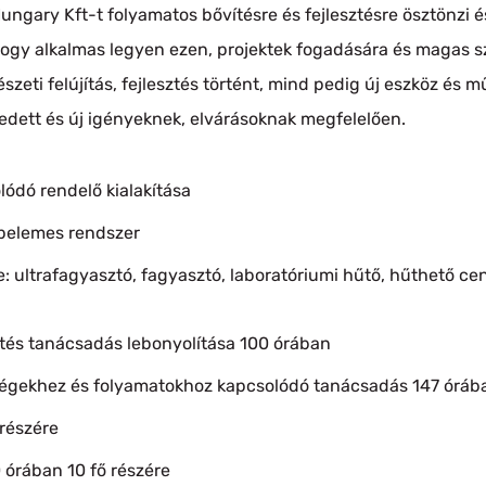
ary Kft-t folyamatos bővítésre és fejlesztésre ösztönzi és
hogy alkalmas legyen ezen, projektek fogadására és magas s
zeti felújítás, fejlesztés történt, mind pedig új eszköz és 
dett és új igényeknek, elvárásoknak megfelelően.
ódó rendelő kialakítása
apelemes rendszer
 ultrafagyasztó, fagyasztó, laboratóriumi hűtő, hűthető cent
tés tanácsadás lebonyolítása 100 órában
ségekhez és folyamatokhoz kapcsolódó tanácsadás 147 óráb
 részére
órában 10 fő részére