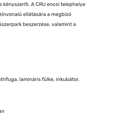
 kényszeríti. A CRU encsi telephelye
zínvonalú ellátására a megbízó
műszerpark beszerzése, valamint a
rifuga, lamináris fülke, inkubátor,
an