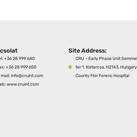
csolat
Site Address:
el: +36 28 999 640
CRU – Early Phase Unit Semme
ax: +36 28 999 650
ter 1. Kistarcsa, H2143, Hungar
-mail: info@cruint.com
County Flor Ferenc Hospital
eb: www.cruint.com