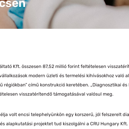
csen
ató Kft. összesen 87,52 millió forint feltételesen visszaté
pvállalkozások modern üzleti és termelési kihívásokhoz való 
 régiókban” című konstrukció keretében. „Diagnosztikai és 
tételesen visszatérítendő támogatásával valósul meg.
lja volt encsi telephelyünkön egy korszerű, jól felszerelt di
 és alapkutatási projektet tud kiszolgálni a CRU Hungary Kft.