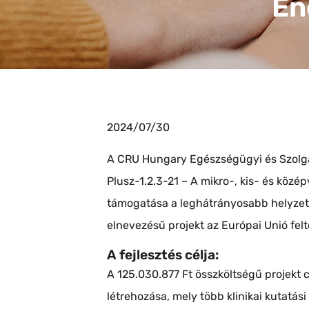
En
2024/07/30
A CRU Hungary Egészségügyi és Szolgált
Plusz-1.2.3-21 – A mikro-, kis- és közé
támogatása a leghátrányosabb helyzetű
elnevezésű projekt az Európai Unió fel
A fejlesztés célja:
A 125.030.877 Ft összköltségű projekt cé
létrehozása, mely több klinikai kutatási