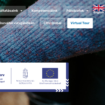
áltatásaink
Kompetenciáink
Pályázatok
észvétel vizsgálatban
CRU Global
Virtual Tour