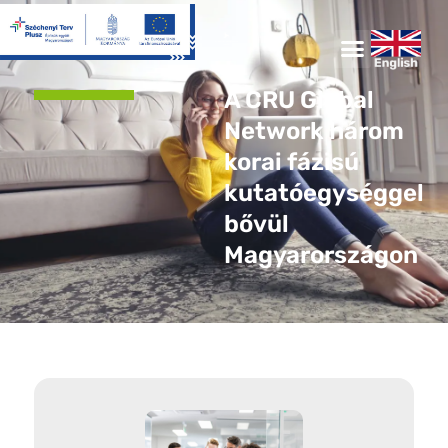
A CRU Global
Network három
korai fázisú
kutatóegységgel
bővül
Magyarországon