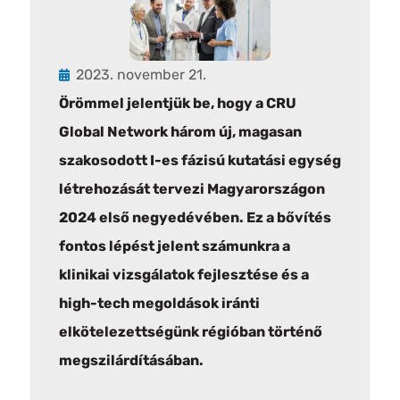
2023. november 21.
Örömmel jelentjük be, hogy a CRU
Global Network három új, magasan
szakosodott I-es fázisú kutatási egység
létrehozását tervezi Magyarországon
2024 első negyedévében. Ez a bővítés
fontos lépést jelent számunkra a
klinikai vizsgálatok fejlesztése és a
high-tech megoldások iránti
elkötelezettségünk régióban történő
megszilárdításában.