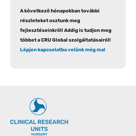
A következő hónapokban további
részleteket osztunk meg
fejlesztéseinkről! Addig is tudjon meg
többet a CRU Global szolgáltatásairól!
Lépjen kapcsolatba velünk még ma!